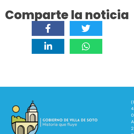
Comparte la noticia
(
4
0
A
2