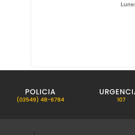
Lune
POLICIA
URGENCI
(03549) 48-6784
107