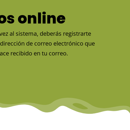
os online
ez al sistema, deberás registrarte
dirección de correo electrónico que
lace recibido en tu correo.