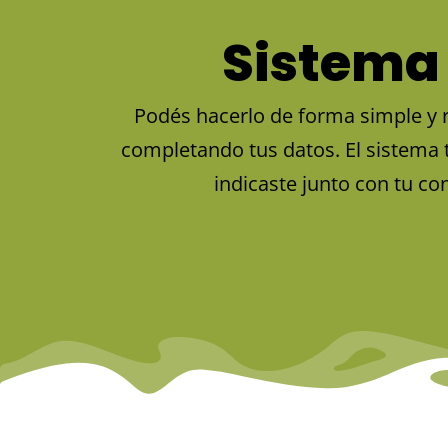
Sistema 
Podés hacerlo de forma simple y r
completando tus datos. El sistema 
indicaste junto con tu con