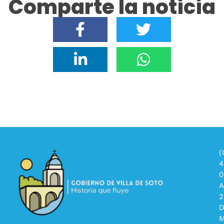
Comparte la noticia
(
4
0
A
2