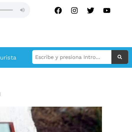
 EN VIVO
urista
r