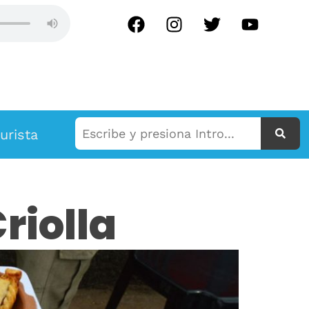
 EN VIVO
urista
riolla