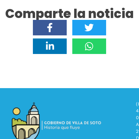
Comparte la noticia
(
4
0
A
2