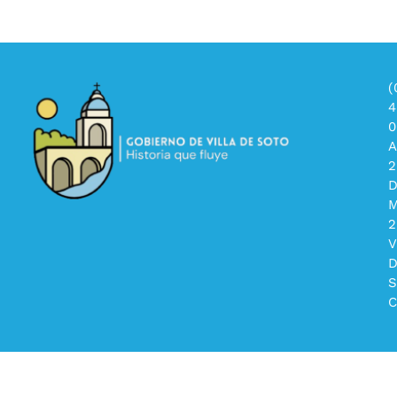
(
4
0
A
2
2
V