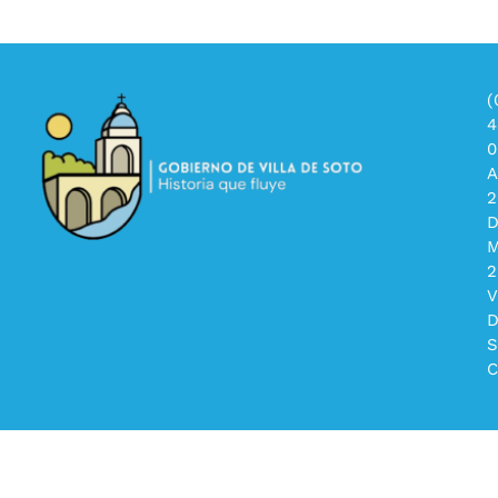
(
4
0
A
2
2
V