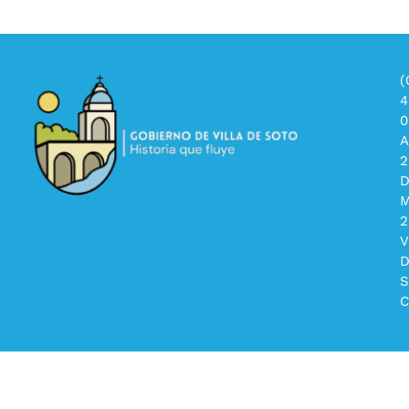
(
4
0
A
2
2
V