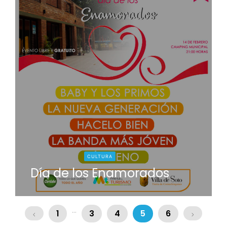
CULTURA
Día de los Enamorados
...
1
3
4
5
6