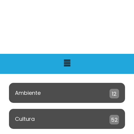
Ambiente
12
Cultura
52