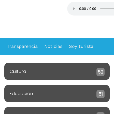
ESCUCHA FM SA
d
Transparencia
Noticias
Soy turista
Cultura
52
Educación
51