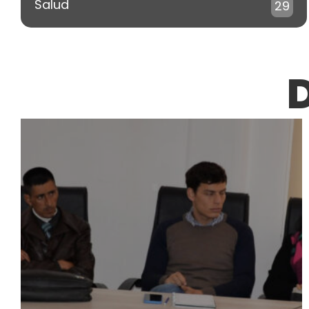
Salud
29
D