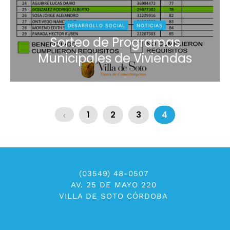
DESARROLLO SOCIAL
NOTICIAS
Sorteo de Programas
Municipales de Viviendas
1
2
3
4
(03549) 48-0507
AV. 25 DE MAYO 220
VILLA DE SOTO CÓRDOBA