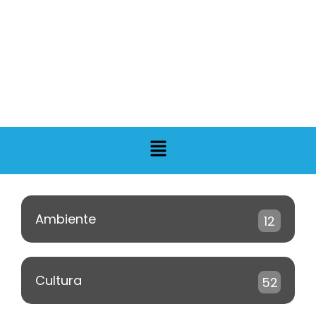
Ambiente
12
Cultura
52